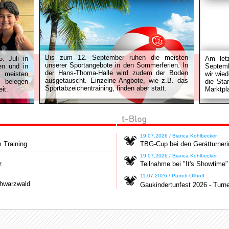
Bis zum 12. September ruhen die meisten
. Juli in
Am let
unserer Sportangebote in den Sommerferien. In
en und in
Septemb
der Hans-Thoma-Halle wird zudem der Boden
 meisten
wir wied
ausgetauscht. Einzelne Angbote, wie z.B. das
e belegen
die Sta
Sportabzeichentraining, finden aber statt.
it.
Marktpl
19.07.2026 / Bianca Kohlbecker
 Training
TBG-Cup bei den Gerätturner
19.07.2026 / Bianca Kohlbecker
z
Teilnahme bei "It's Showtime"
11.07.2026 / Patrick Ollhoff
chwarzwald
Gaukindertunfest 2026 - Turne